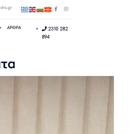
dis.gr
ΑΡΘΡΑ
2310 282
894
ατα