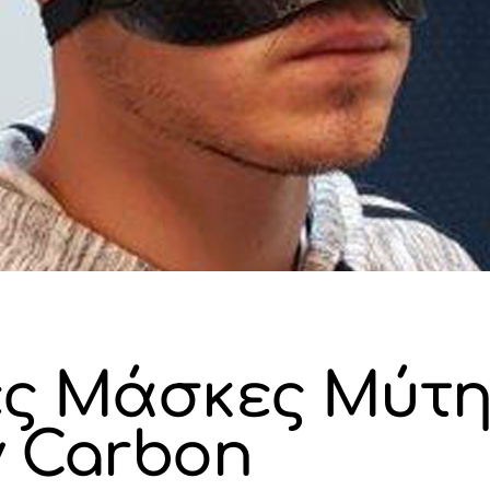
ές Μάσκες Μύτη
 Carbon