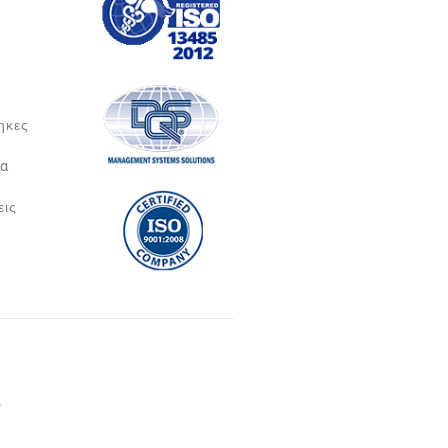
ηκες
ία
εις
y