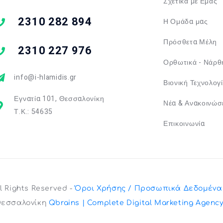
Σχετικά με Εμάς
2310 282 894
Η Ομάδα μας
Πρόσθετα Μέλη
2310 227 976
Ορθωτικά - Νάρθ
info@i-hlamidis.gr
Βιονική Τεχνολογ
Εγνατία 101, Θεσσαλονίκη
Νέα & Ανακοινώσ
Τ.Κ.: 54635
Επικοινωνία
ll Rights Reserved -
Όροι Χρήσης / Προσωπικά Δεδομένα
Θεσσαλονίκη
Qbrains | Complete Digital Marketing Agenc