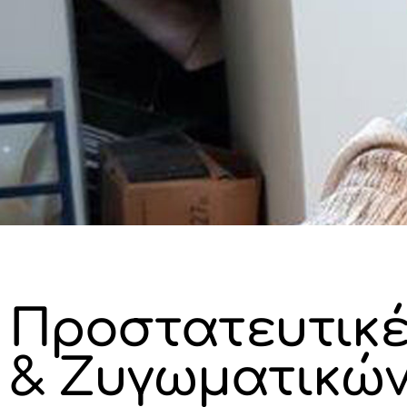
Προστατευτικ
& Ζυγωματικών