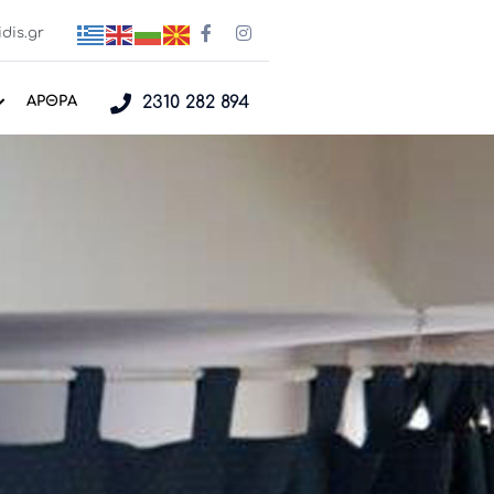
dis.gr
2310 282 894
ΑΡΘΡΑ