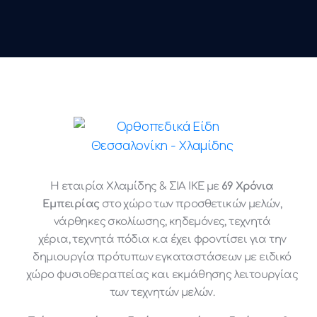
Η εταιρία Χλαμίδης & ΣΙΑ ΙΚΕ με
69 Χρόνια
Εμπειρίας
στο χώρο των προσθετικών μελών,
νάρθηκες σκολίωσης, κηδεμόνες, τεχνητά
χέρια, τεχνητά πόδια κ.α έχει φροντίσει για την
δημιουργία πρότυπων εγκαταστάσεων με ειδικό
χώρο φυσιοθεραπείας και εκμάθησης λειτουργίας
των τεχνητών μελών.