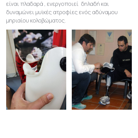
είναι πλαδαρά , ενεργοποιεί δηλαδή και
δυναμώνει μυϊκές ατροφίες ενός αδύναμου
μηριαίου κολοβώματος.