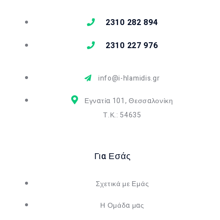
2310 282 894
2310 227 976
info@i-hlamidis.gr
Εγνατία 101, Θεσσαλονίκη
Τ.Κ.: 54635
Για Εσάς
Σχετικά με Εμάς
Η Ομάδα μας