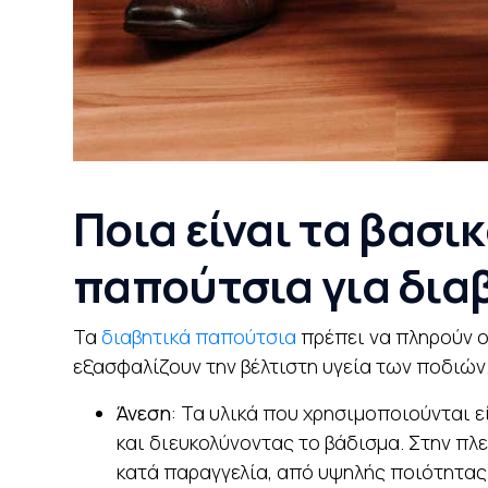
Ποια είναι τα βασι
παπούτσια για δια
Τα
διαβητικά παπούτσια
πρέπει να πληρούν ο
εξασφαλίζουν την βέλτιστη υγεία των ποδιών.
Άνεση
: Τα υλικά που χρησιμοποιούνται ε
και διευκολύνοντας το βάδισμα. Στην π
κατά παραγγελία, από υψηλής ποιότητας