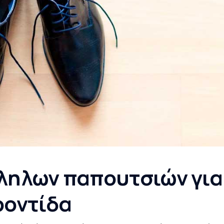
ληλων παπουτσιών για
ροντίδα