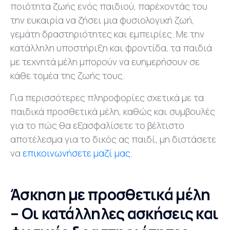
ποιότητα ζωής ενός παιδιού, παρέχοντάς του
την ευκαιρία να ζήσει μια φυσιολογική ζωή,
γεμάτη δραστηριότητες και εμπειρίες. Με την
κατάλληλη υποστήριξη και φροντίδα, τα παιδιά
με τεχνητά μέλη μπορούν να ευημερήσουν σε
κάθε τομέα της ζωής τους.
Για περισσότερες πληροφορίες σχετικά με τα
παιδικά προσθετικά μέλη, καθώς και συμβουλές
για το πώς θα εξασφαλίσετε το βέλτιστο
αποτέλεσμα για το δικός ας παιδί, μη διστάσετε
να
επικοινωνήσετε μαζί μας
.
Άσκηση με προσθετικά μέλη
– Οι κατάλληλες ασκήσεις και