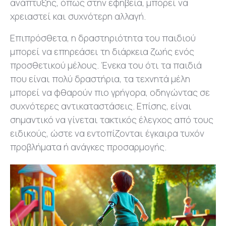
ανάπτυξης, όπως στην εφηβεία, μπορεί να
χρειαστεί και συχνότερη αλλαγή.
Επιπρόσθετα, η δραστηριότητα του παιδιού
μπορεί να επηρεάσει τη διάρκεια ζωής ενός
προσθετικού μέλους. Ένεκα του ότι τα παιδιά
που είναι πολύ δραστήρια, τα τεχνητά μέλη
μπορεί να φθαρούν πιο γρήγορα, οδηγώντας σε
συχνότερες αντικαταστάσεις. Επίσης, είναι
σημαντικό να γίνεται τακτικός έλεγχος από τους
ειδικούς, ώστε να εντοπίζονται έγκαιρα τυχόν
προβλήματα ή ανάγκες προσαρμογής.