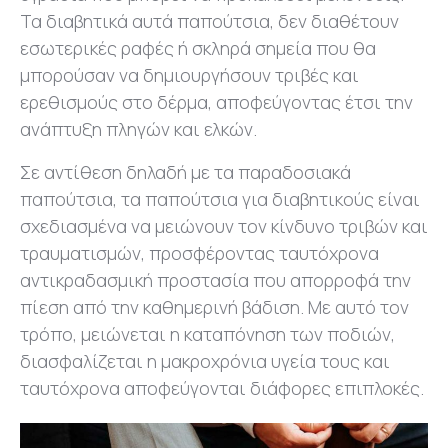
Τα διαβητικά αυτά παπούτσια, δεν διαθέτουν
εσωτερικές ραφές ή σκληρά σημεία που θα
μπορούσαν να δημιουργήσουν τριβές και
ερεθισμούς στο δέρμα, αποφεύγοντας έτσι την
ανάπτυξη πληγών και ελκών.
Σε αντίθεση δηλαδή με τα παραδοσιακά
παπούτσια, τα παπούτσια για διαβητικούς είναι
σχεδιασμένα να μειώνουν τον κίνδυνο τριβών και
τραυματισμών, προσφέροντας ταυτόχρονα
αντικραδασμική προστασία που απορροφά την
πίεση από την καθημερινή βάδιση. Με αυτό τον
τρόπο, μειώνεται η καταπόνηση των ποδιών,
διασφαλίζεται η μακροχρόνια υγεία τους και
ταυτόχρονα αποφεύγονται διάφορες επιπλοκές.