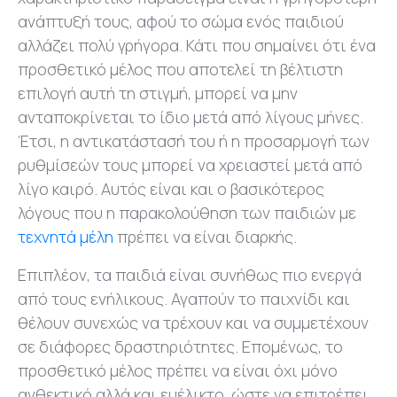
ανάπτυξή τους, αφού το σώμα ενός παιδιού
αλλάζει πολύ γρήγορα. Κάτι που σημαίνει ότι ένα
προσθετικό μέλος που αποτελεί τη βέλτιστη
επιλογή αυτή τη στιγμή, μπορεί να μην
ανταποκρίνεται το ίδιο μετά από λίγους μήνες.
Έτσι, η αντικατάστασή του ή η προσαρμογή των
ρυθμίσεών τους μπορεί να χρειαστεί μετά από
λίγο καιρό. Αυτός είναι και ο βασικότερος
λόγους που η παρακολούθηση των παιδιών με
τεχνητά μέλη
πρέπει να είναι διαρκής.
Επιπλέον, τα παιδιά είναι συνήθως πιο ενεργά
από τους ενήλικους. Αγαπούν το παιχνίδι και
θέλουν συνεχώς να τρέχουν και να συμμετέχουν
σε διάφορες δραστηριότητες. Επομένως, το
προσθετικό μέλος πρέπει να είναι όχι μόνο
ανθεκτικό αλλά και ευέλικτο, ώστε να επιτρέπει