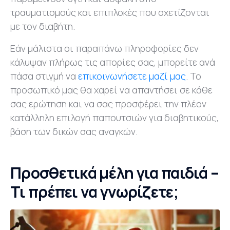
τραυματισμούς και επιπλοκές που σχετίζονται
με τον διαβήτη.
Εάν μάλιστα οι παραπάνω πληροφορίες δεν
κάλυψαν πλήρως τις απορίες σας, μπορείτε ανά
πάσα στιγμή να
επικοινωνήσετε μαζί μας
. Το
προσωπικό μας θα χαρεί να απαντήσει σε κάθε
σας ερώτηση και να σας προσφέρει την πλέον
κατάλληλη επιλογή παπουτσιών για διαβητικούς,
βάση των δικών σας αναγκών.
Προσθετικά μέλη για παιδιά –
Τι πρέπει να γνωρίζετε;