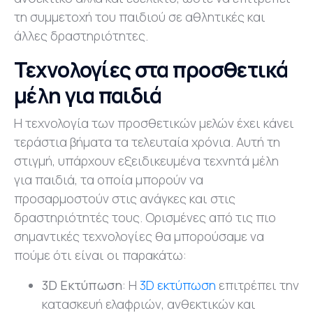
τη συμμετοχή του παιδιού σε αθλητικές και
άλλες δραστηριότητες.
Τεχνολογίες στα προσθετικά
μέλη για παιδιά
Η τεχνολογία των προσθετικών μελών έχει κάνει
τεράστια βήματα τα τελευταία χρόνια. Αυτή τη
στιγμή, υπάρχουν εξειδικευμένα τεχνητά μέλη
για παιδιά, τα οποία μπορούν να
προσαρμοστούν στις ανάγκες και στις
δραστηριότητές τους. Ορισμένες από τις πιο
σημαντικές τεχνολογίες θα μπορούσαμε να
πούμε ότι είναι οι παρακάτω:
3D
Εκτύπωση
: Η
3D εκτύπωση
επιτρέπει την
κατασκευή ελαφριών, ανθεκτικών και