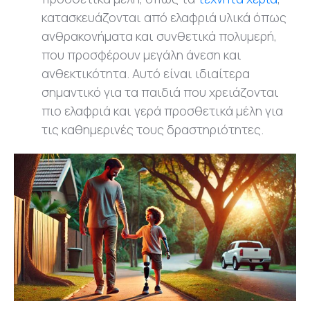
κατασκευάζονται από ελαφριά υλικά όπως
ανθρακονήματα και συνθετικά πολυμερή,
που προσφέρουν μεγάλη άνεση και
ανθεκτικότητα. Αυτό είναι ιδιαίτερα
σημαντικό για τα παιδιά που χρειάζονται
πιο ελαφριά και γερά προσθετικά μέλη για
τις καθημερινές τους δραστηριότητες.