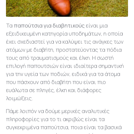
Τα
παπούτσια για διαβητικούς
είναι μια
εξειδικευμένη κατηγορία υποδημάτων, η οποία
έχει σχεδιαστεί για να καλύψει τις ανάγκες των
ατόμων με διαβήτη, προστατεύοντας τα πόδια
τους από τραυματισμούς και έλκη. Η σωστή
επιλογή παπουτσιών είναι ιδιαίτερα σημαντική
για την υγεία των ποδιών, ειδικά για τα άτομα
που πάσχουν από διαβήτη που είναι πιο
ευάλωτα σε πληγές, έλκη και διάφορες
λοιμώξεις.
Πάμε λοιπόν να δούμε μερικές αναλυτικές
πληροφορίες για το τι ακριβώς είναι τα
συγκεκριμένα παπούτσια, ποια είναι τα βασικά