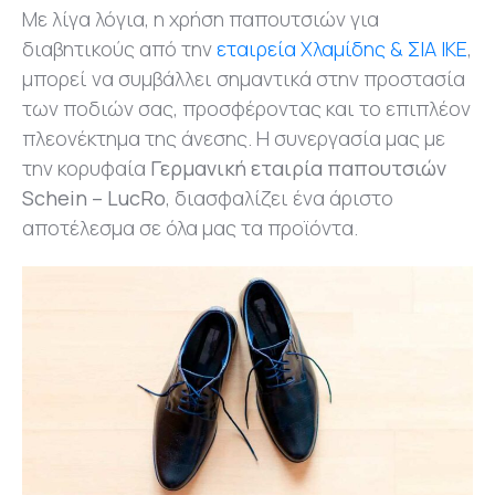
Με λίγα λόγια, η χρήση παπουτσιών για
διαβητικούς από την
εταιρεία Χλαμίδης & ΣΙΑ ΙΚΕ
,
μπορεί να συμβάλλει σημαντικά στην προστασία
των ποδιών σας, προσφέροντας και το επιπλέον
πλεονέκτημα της άνεσης. Η συνεργασία μας με
την κορυφαία
Γερμανική εταιρία παπουτσιών
Schein – LucRo
, διασφαλίζει ένα άριστο
αποτέλεσμα σε όλα μας τα προϊόντα.