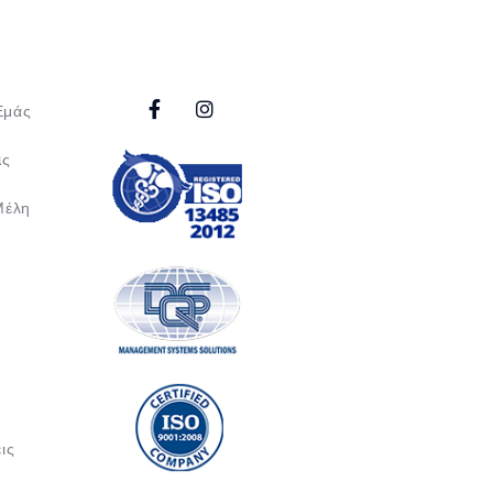
Εμάς
ας
Μέλη
ις