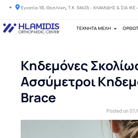
Εγνατία 101, Θεσ/νίκη, Τ.Κ. 54635 - ΧΛΑΜΙΔΗΣ & ΣΙΑ IK
ΤΕΧΝΗΤΑ ΜΕΛΗ
ΟΡΘΩΤ
Κηδεμόνες Σκολίωσ
Ασσύμετροι Κηδεμ
Brace
Posted on
07/