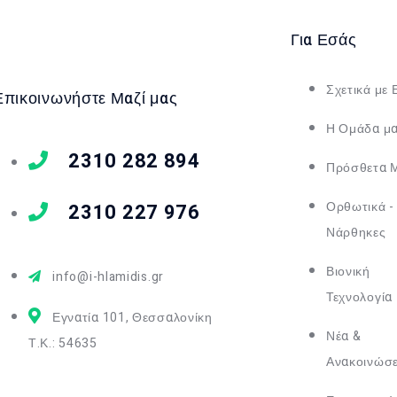
Για Εσάς
Σχετικά με 
Επικοινωνήστε Μαζί μας
Η Ομάδα μ
2310 282 894
Πρόσθετα 
Ορθωτικά -
2310 227 976
Νάρθηκες
Βιονική
info@i-hlamidis.gr
Τεχνολογία
Εγνατία 101, Θεσσαλονίκη
Νέα &
Τ.Κ.: 54635
Ανακοινώσε