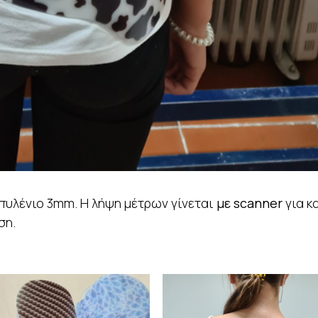
υλένιο 3mm. Η λήψη μέτρων γίνεται
με scanner
για κ
ση.